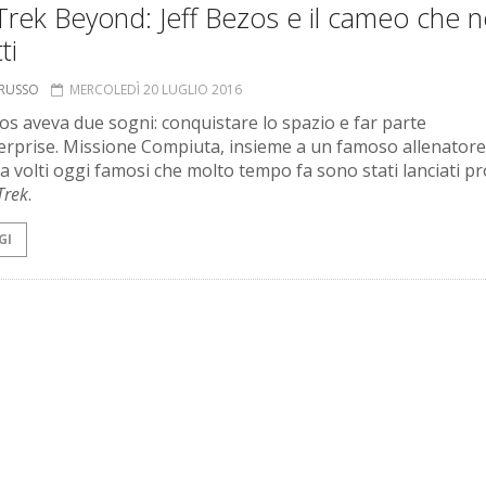
Trek Beyond: Jeff Bezos e il cameo che n
ti
ORUSSO
MERCOLEDÌ 20 LUGLIO 2016
zos aveva due sogni: conquistare lo spazio e far parte
terprise. Missione Compiuta, insieme a un famoso allenatore
e a volti oggi famosi che molto tempo fa sono stati lanciati p
Trek
.
GI