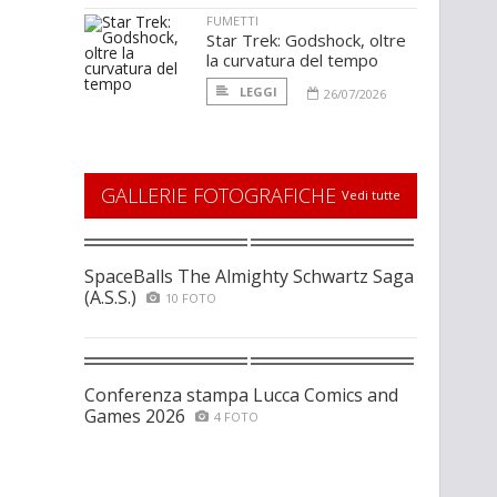
FUMETTI
Star Trek: Godshock, oltre
la curvatura del tempo
LEGGI
26/07/2026
GALLERIE FOTOGRAFICHE
Vedi tutte
SpaceBalls The Almighty Schwartz Saga
(A.S.S.)
10 FOTO
Conferenza stampa Lucca Comics and
Games 2026
4 FOTO