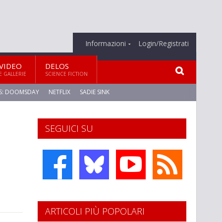
Informazioni
Login/Registrati
VIDEO
DELOS
E GALLERIE
SCIENCE FICTION
S: DOOMSDAY
NETFLIX
SADIE SINK
SEGUICI SU
ARTICOLI PIÙ POPOLARI