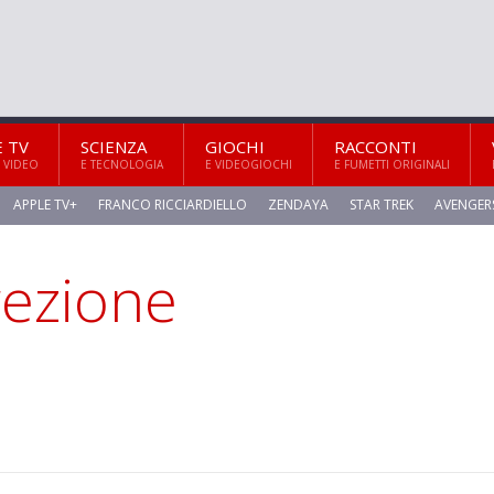
E TV
SCIENZA
GIOCHI
RACCONTI
 VIDEO
E TECNOLOGIA
E VIDEOGIOCHI
E FUMETTI ORIGINALI
APPLE TV+
FRANCO RICCIARDIELLO
ZENDAYA
STAR TREK
AVENGER
rezione