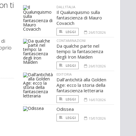
on ti
DALL'ITALIA
Il Qualunquismo sulla
fantascienza di Mauro
Covacich
LEGGI
26/07/2026
 di
CONTAMINAZIONI
Da qualche parte nel
roprio
tempo: la fantascienza
degli Iron Maiden
LEGGI
26/07/2026
EDITORIA
Dall’antichità alla Golden
Age: ecco la storia della
fantascienza letteraria
LEGGI
16/07/2026
Odissea
LEGGI
15/07/2026