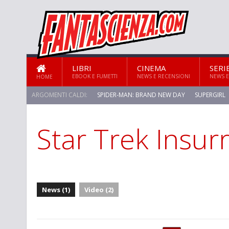
LIBRI
CINEMA
SERI
EBOOK E FUMETTI
NEWS E RECENSIONI
NEWS E
HOME
ARGOMENTI CALDI:
SPIDER-MAN: BRAND NEW DAY
SUPERGIRL
Star Trek Insur
STAR TREK: STRANGE NEW WORLDS
News (1)
Video (2)