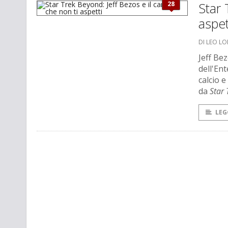
28
Star 
aspet
DI LEO L
Jeff Be
dell'En
calcio 
da
Star 
LEG