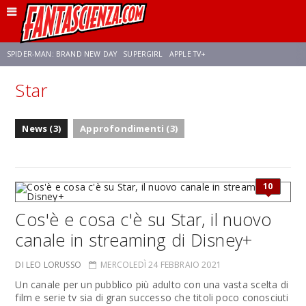
SPIDER-MAN: BRAND NEW DAY
SUPERGIRL
APPLE TV+
Star
FRANCO RICCIARDIELLO
ZENDAYA
AVENGERS: DOOMSDAY
STAR TREK
News (3)
Approfondimenti (3)
NETFLIX
SADIE SINK
STAR TREK: STRANGE NEW WORLDS
10
Cos'è e cosa c'è su Star, il nuovo
canale in streaming di Disney+
DI LEO LORUSSO
MERCOLEDÌ 24 FEBBRAIO 2021
Un canale per un pubblico più adulto con una vasta scelta di
film e serie tv sia di gran successo che titoli poco conosciuti