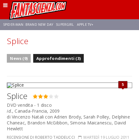
SPIDER-MAN: BRAND NEW DAY
SUPERGIRL
APPLE TV+
Splice
FRANCO RICCIARDIELLO
ZENDAYA
STAR TREK
AVENGERS: DOOMSDAY
News (9)
Approfondimenti (3)
NETFLIX
SADIE SINK
STAR TREK: STRANGE NEW WORLDS
5
Splice
DVD vendita - 1 disco
id.
, Canada-Francia, 2009
di Vincenzo Natali con Adrien Brody, Sarah Polley, Delphine
Chaneac, Brandon McGibbon, Simona Maicanescu, David
Hewlett
RECENSIONE DI ROBERTO TADDEUCCI
MARTEDÌ 19 LUGLIO 2011