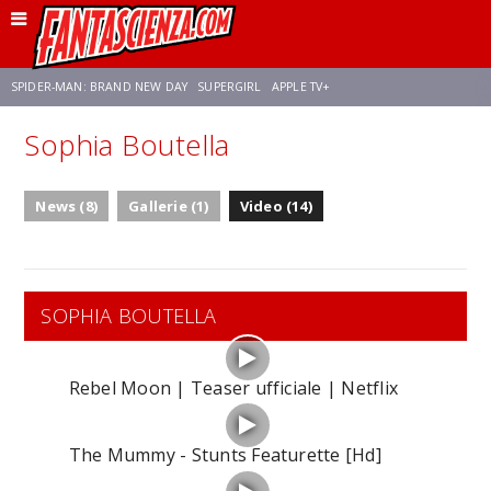
SPIDER-MAN: BRAND NEW DAY
SUPERGIRL
APPLE TV+
Sophia Boutella
FRANCO RICCIARDIELLO
ZENDAYA
STAR TREK
AVENGERS: DOOMSDAY
News (8)
Gallerie (1)
Video (14)
NETFLIX
SADIE SINK
CELIA ROSE GOODING
SOPHIA BOUTELLA
Rebel Moon | Teaser ufficiale | Netflix
The Mummy - Stunts Featurette [Hd]