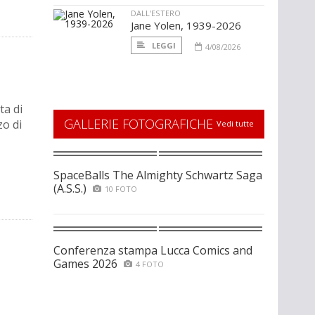
DALL'ESTERO
Jane Yolen, 1939-2026
LEGGI
4/08/2026
ta di
GALLERIE FOTOGRAFICHE
zo di
Vedi tutte
SpaceBalls The Almighty Schwartz Saga
(A.S.S.)
10 FOTO
Conferenza stampa Lucca Comics and
Games 2026
4 FOTO