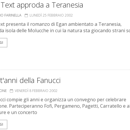
 Text approda a Teranesia
NO FARINELLA
LUNEDÌ 25 FEBBRAIO 2002
xt presenta il romanzo di Egan ambientato a Teranesia,
a isola delle Molucche in cui la natura sta giocando strani sc
GI
nt'anni della Fanucci
IONE
VENERDÌ 8 FEBBRAIO 2002
cci compie gli anni e organizza un convegno per celebrare
one. Parteciperanno Fofi, Pergameno, Pagetti, Carratello e alt
ture e un concerto
GI