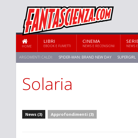
LIBRI
CINEMA
SERI
EBOOK E FUMETTI
NEWS E RECENSIONI
NEWS E
HOME
ARGOMENTI CALDI:
SPIDER-MAN: BRAND NEW DAY
SUPERGIRL
Solaria
News (3)
Approfondimenti (3)