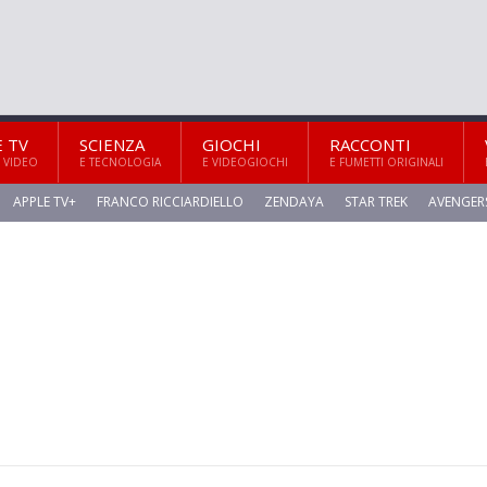
E TV
SCIENZA
GIOCHI
RACCONTI
 VIDEO
E TECNOLOGIA
E VIDEOGIOCHI
E FUMETTI ORIGINALI
APPLE TV+
FRANCO RICCIARDIELLO
ZENDAYA
STAR TREK
AVENGER