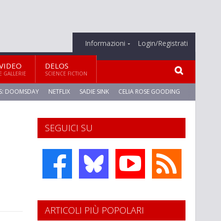
Informazioni
Login/Registrati
VIDEO
DELOS
E GALLERIE
SCIENCE FICTION
S: DOOMSDAY
NETFLIX
SADIE SINK
CELIA ROSE GOODING
SEGUICI SU
ARTICOLI PIÙ POPOLARI