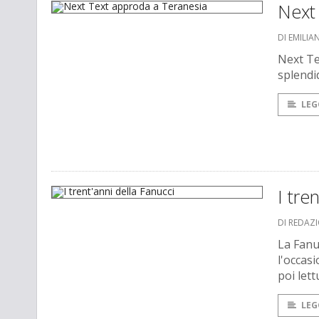
Next
DI EMILIA
Next Te
splendid
LEG
I tre
DI REDAZ
La Fanu
l'occasi
poi let
LEG