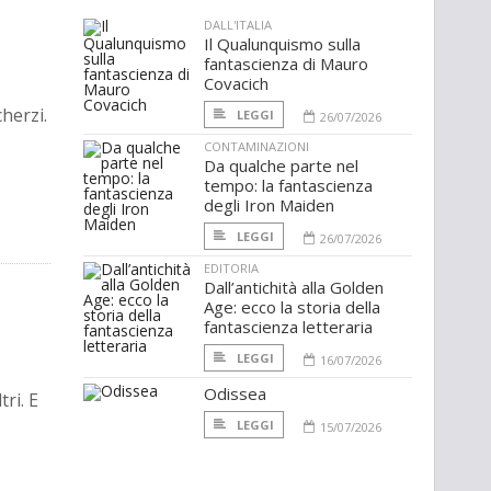
DALL'ITALIA
Il Qualunquismo sulla
fantascienza di Mauro
Covacich
herzi.
LEGGI
26/07/2026
CONTAMINAZIONI
Da qualche parte nel
tempo: la fantascienza
degli Iron Maiden
LEGGI
26/07/2026
EDITORIA
Dall’antichità alla Golden
Age: ecco la storia della
fantascienza letteraria
LEGGI
16/07/2026
Odissea
ri. E
LEGGI
15/07/2026