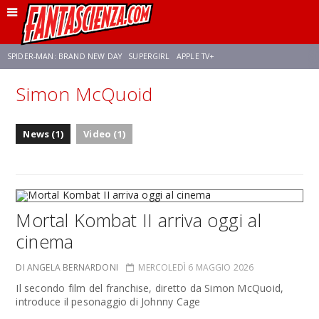
SPIDER-MAN: BRAND NEW DAY
SUPERGIRL
APPLE TV+
Simon McQuoid
FRANCO RICCIARDIELLO
ZENDAYA
STAR TREK
AVENGERS: DOOMSDAY
News (1)
Video (1)
NETFLIX
SADIE SINK
STAR TREK: STRANGE NEW WORLDS
Mortal Kombat II arriva oggi al
cinema
DI ANGELA BERNARDONI
MERCOLEDÌ 6 MAGGIO 2026
Il secondo film del franchise, diretto da Simon McQuoid,
introduce il pesonaggio di Johnny Cage