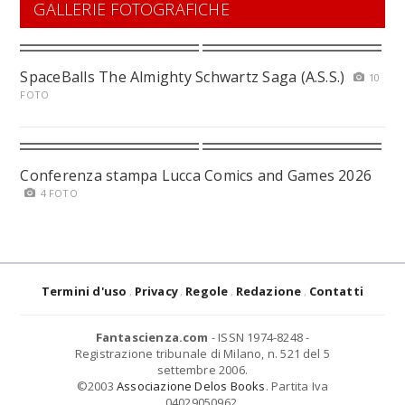
GALLERIE FOTOGRAFICHE
SpaceBalls The Almighty Schwartz Saga (A.S.S.)
10
FOTO
Conferenza stampa Lucca Comics and Games 2026
4 FOTO
Termini d'uso
Privacy
Regole
Redazione
Contatti
Fantascienza.com
- ISSN 1974-8248 -
Registrazione tribunale di Milano, n. 521 del 5
settembre 2006.
©2003
Associazione Delos Books
. Partita Iva
04029050962.