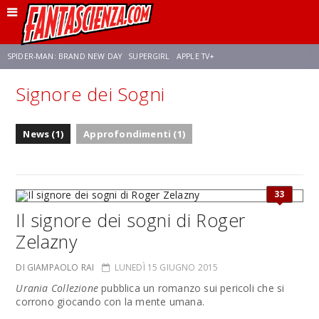
SPIDER-MAN: BRAND NEW DAY
SUPERGIRL
APPLE TV+
Signore dei Sogni
FRANCO RICCIARDIELLO
ZENDAYA
STAR TREK
AVENGERS: DOOMSDAY
News (1)
Approfondimenti (1)
NETFLIX
SADIE SINK
STAR TREK: STRANGE NEW WORLDS
33
Il signore dei sogni di Roger
Zelazny
DI GIAMPAOLO RAI
LUNEDÌ 15 GIUGNO 2015
Urania Collezione
pubblica un romanzo sui pericoli che si
corrono giocando con la mente umana.