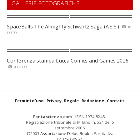
GALLERIE FOTOGRAFICHE
SpaceBalls The Almighty Schwartz Saga (A.S.S.)
10
FOTO
Conferenza stampa Lucca Comics and Games 2026
4 FOTO
Termini d'uso
Privacy
Regole
Redazione
Contatti
Fantascienza.com
- ISSN 1974-8248 -
Registrazione tribunale di Milano, n. 521 del 5
settembre 2006.
©2003
Associazione Delos Books
. Partita Iva
04029050962.