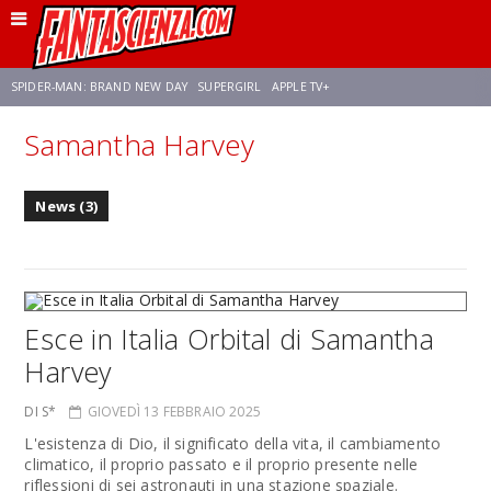
SPIDER-MAN: BRAND NEW DAY
SUPERGIRL
APPLE TV+
Samantha Harvey
FRANCO RICCIARDIELLO
ZENDAYA
STAR TREK
AVENGERS: DOOMSDAY
News (3)
NETFLIX
SADIE SINK
STAR TREK: STRANGE NEW WORLDS
Esce in Italia Orbital di Samantha
Harvey
DI S*
GIOVEDÌ 13 FEBBRAIO 2025
L'esistenza di Dio, il significato della vita, il cambiamento
climatico, il proprio passato e il proprio presente nelle
riflessioni di sei astronauti in una stazione spaziale.