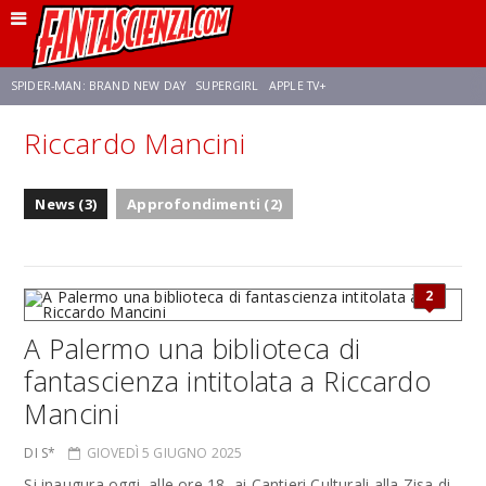
SPIDER-MAN: BRAND NEW DAY
SUPERGIRL
APPLE TV+
Riccardo Mancini
FRANCO RICCIARDIELLO
ZENDAYA
STAR TREK
AVENGERS: DOOMSDAY
News (3)
Approfondimenti (2)
NETFLIX
SADIE SINK
CELIA ROSE GOODING
2
A Palermo una biblioteca di
fantascienza intitolata a Riccardo
Mancini
DI S*
GIOVEDÌ 5 GIUGNO 2025
Si inaugura oggi, alle ore 18, ai Cantieri Culturali alla Zisa di