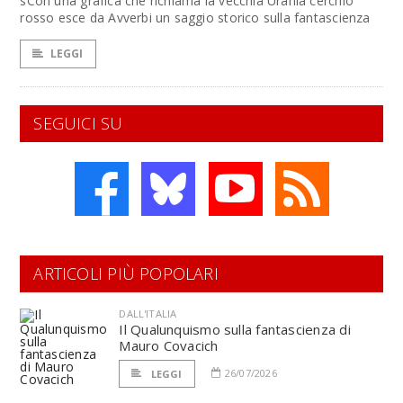
sCon una grafica che richiama la vecchia Urania cerchio
rosso esce da Avverbi un saggio storico sulla fantascienza
LEGGI
SEGUICI SU
ARTICOLI PIÙ POPOLARI
DALL'ITALIA
Il Qualunquismo sulla fantascienza di
Mauro Covacich
26/07/2026
LEGGI