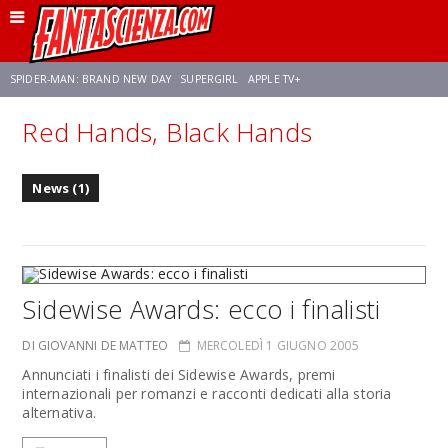
SPIDER-MAN: BRAND NEW DAY
SUPERGIRL
APPLE TV+
Red Hands, Black Hands
FRANCO RICCIARDIELLO
ZENDAYA
STAR TREK
AVENGERS: DOOMSDAY
News (1)
NETFLIX
SADIE SINK
STAR TREK: STRANGE NEW WORLDS
Sidewise Awards: ecco i finalisti
DI GIOVANNI DE MATTEO
MERCOLEDÌ 1 GIUGNO 2005
Annunciati i finalisti dei Sidewise Awards, premi
internazionali per romanzi e racconti dedicati alla storia
alternativa.