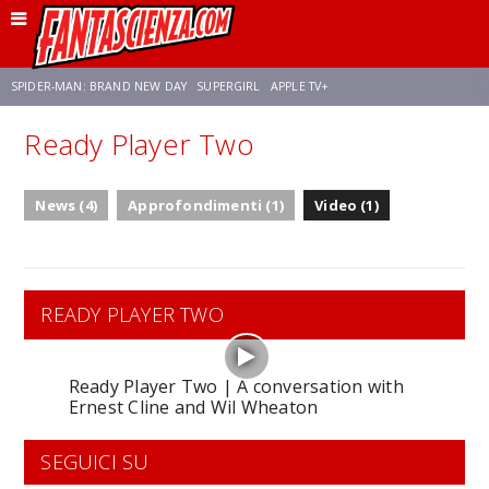
SPIDER-MAN: BRAND NEW DAY
SUPERGIRL
APPLE TV+
Ready Player Two
FRANCO RICCIARDIELLO
ZENDAYA
STAR TREK
AVENGERS: DOOMSDAY
News (4)
Approfondimenti (1)
Video (1)
NETFLIX
SADIE SINK
CELIA ROSE GOODING
READY PLAYER TWO
Ready Player Two | A conversation with
Ernest Cline and Wil Wheaton
SEGUICI SU