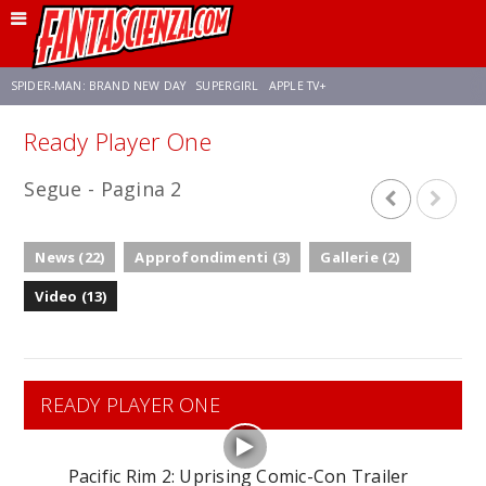
SPIDER-MAN: BRAND NEW DAY
SUPERGIRL
APPLE TV+
Ready Player One
FRANCO RICCIARDIELLO
ZENDAYA
STAR TREK
AVENGERS: DOOMSDAY
Segue - Pagina 2
NETFLIX
SADIE SINK
STAR TREK: STRANGE NEW WORLDS
News (22)
Approfondimenti (3)
Gallerie (2)
Video (13)
READY PLAYER ONE
Pacific Rim 2: Uprising Comic-Con Trailer