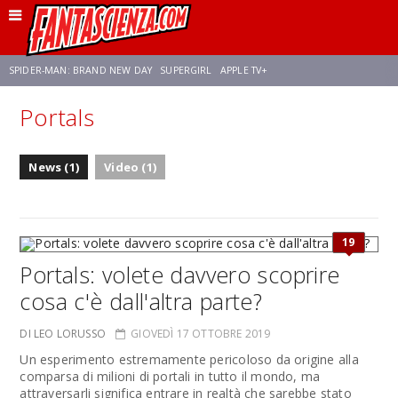
SPIDER-MAN: BRAND NEW DAY
SUPERGIRL
APPLE TV+
Portals
FRANCO RICCIARDIELLO
ZENDAYA
STAR TREK
AVENGERS: DOOMSDAY
News (1)
Video (1)
NETFLIX
SADIE SINK
STAR TREK: STRANGE NEW WORLDS
19
Portals: volete davvero scoprire
cosa c'è dall'altra parte?
DI LEO LORUSSO
GIOVEDÌ 17 OTTOBRE 2019
Un esperimento estremamente pericoloso da origine alla
comparsa di milioni di portali in tutto il mondo, ma
attraversarli significa entrare in realtà che sarebbe stato