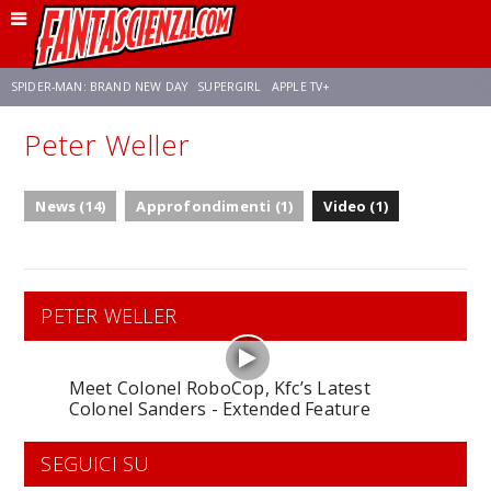
SPIDER-MAN: BRAND NEW DAY
SUPERGIRL
APPLE TV+
Peter Weller
FRANCO RICCIARDIELLO
ZENDAYA
STAR TREK
AVENGERS: DOOMSDAY
News (14)
Approfondimenti (1)
Video (1)
NETFLIX
SADIE SINK
CELIA ROSE GOODING
PETER WELLER
Meet Colonel RoboCop, Kfc’s Latest
Colonel Sanders - Extended Feature
SEGUICI SU