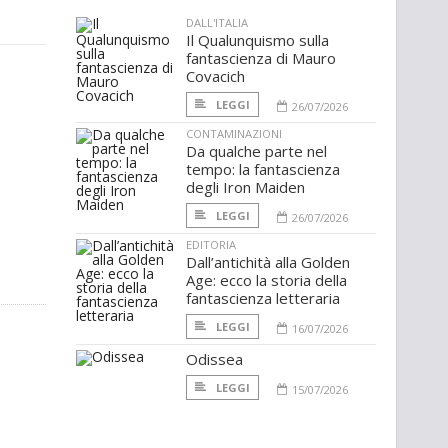
DALL'ITALIA
Il Qualunquismo sulla
fantascienza di Mauro
Covacich
LEGGI
26/07/2026
CONTAMINAZIONI
Da qualche parte nel
tempo: la fantascienza
degli Iron Maiden
LEGGI
26/07/2026
EDITORIA
Dall’antichità alla Golden
Age: ecco la storia della
fantascienza letteraria
LEGGI
16/07/2026
Odissea
LEGGI
15/07/2026