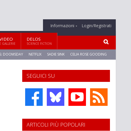
Informazioni
Login/Registrati
VIDEO
DELOS
E GALLERIE
SCIENCE FICTION
S: DOOMSDAY
NETFLIX
SADIE SINK
CELIA ROSE GOODING
SEGUICI SU
ARTICOLI PIÙ POPOLARI