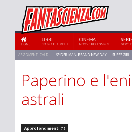
LIBRI
CINEMA
SERI
EBOOK E FUMETTI
NEWS E RECENSIONI
NEWS E
HOME
ARGOMENTI CALDI:
SPIDER-MAN: BRAND NEW DAY
SUPERGIRL
Paperino e l'en
astrali
Approfondimenti (1)