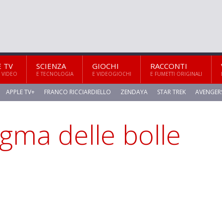
E TV
SCIENZA
GIOCHI
RACCONTI
 VIDEO
E TECNOLOGIA
E VIDEOGIOCHI
E FUMETTI ORIGINALI
APPLE TV+
FRANCO RICCIARDIELLO
ZENDAYA
STAR TREK
AVENGER
igma delle bolle