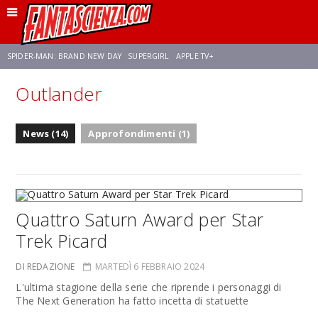
SPIDER-MAN: BRAND NEW DAY
SUPERGIRL
APPLE TV+
Outlander
FRANCO RICCIARDIELLO
ZENDAYA
STAR TREK
AVENGERS: DOOMSDAY
News (14)
Approfondimenti (1)
NETFLIX
SADIE SINK
STAR TREK: STRANGE NEW WORLDS
Quattro Saturn Award per Star
Trek Picard
DI REDAZIONE
MARTEDÌ 6 FEBBRAIO 2024
L'ultima stagione della serie che riprende i personaggi di
The Next Generation ha fatto incetta di statuette