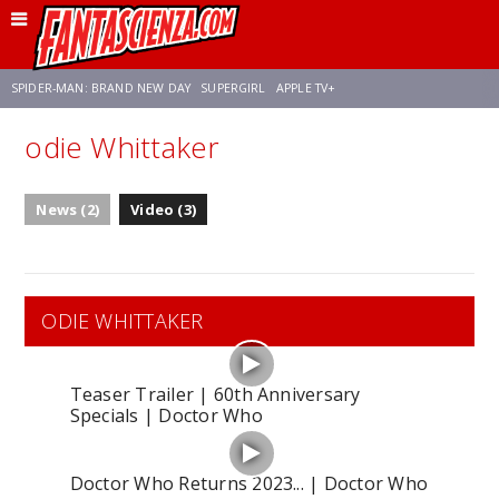
SPIDER-MAN: BRAND NEW DAY
SUPERGIRL
APPLE TV+
odie Whittaker
FRANCO RICCIARDIELLO
ZENDAYA
STAR TREK
AVENGERS: DOOMSDAY
News (2)
Video (3)
NETFLIX
SADIE SINK
STAR TREK: STRANGE NEW WORLDS
ODIE WHITTAKER
Teaser Trailer | 60th Anniversary
Specials | Doctor Who
Doctor Who Returns 2023... | Doctor Who