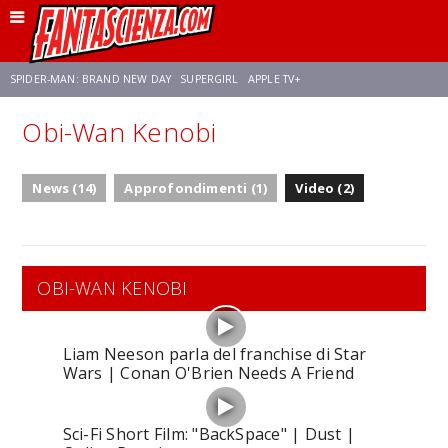
SPIDER-MAN: BRAND NEW DAY
SUPERGIRL
APPLE TV+
Obi-Wan Kenobi
FRANCO RICCIARDIELLO
ZENDAYA
AVENGERS: DOOMSDAY
STAR TREK
News (14)
Approfondimenti (1)
Video (2)
NETFLIX
SADIE SINK
STAR TREK: STRANGE NEW WORLDS
OBI-WAN KENOBI
Liam Neeson parla del franchise di Star
Wars | Conan O'Brien Needs A Friend
Sci-Fi Short Film: "BackSpace" | Dust |