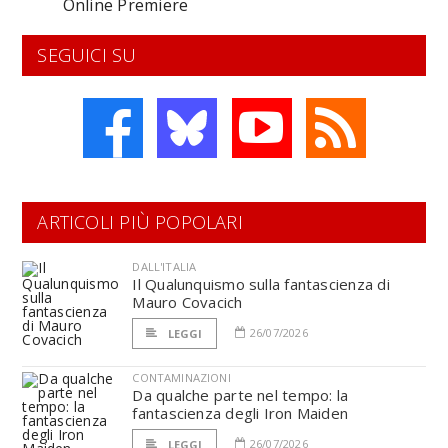
Online Premiere
SEGUICI SU
ARTICOLI PIÙ POPOLARI
DALL'ITALIA
Il Qualunquismo sulla fantascienza di
Mauro Covacich
26/07/2026
LEGGI
CONTAMINAZIONI
Da qualche parte nel tempo: la
fantascienza degli Iron Maiden
26/07/2026
LEGGI