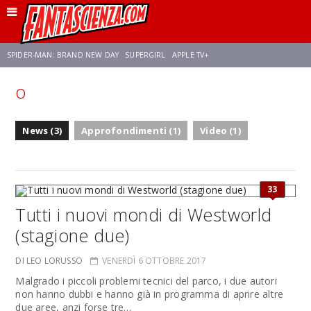
SPIDER-MAN: BRAND NEW DAY
SUPERGIRL
APPLE TV+
o
FRANCO RICCIARDIELLO
ZENDAYA
AVENGERS: DOOMSDAY
STAR TREK
News (3)
Approfondimenti (1)
Video (1)
NETFLIX
SADIE SINK
STAR TREK: STRANGE NEW WORLDS
33
Tutti i nuovi mondi di Westworld
(stagione due)
DI LEO LORUSSO
VENERDÌ 6 OTTOBRE 2017
Malgrado i piccoli problemi tecnici del parco, i due autori
non hanno dubbi e hanno già in programma di aprire altre
due aree, anzi forse tre…