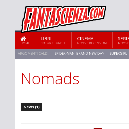
LIBRI
CINEMA
SERI
EBOOK E FUMETTI
NEWS E RECENSIONI
NEWS E
HOME
ARGOMENTI CALDI:
SPIDER-MAN: BRAND NEW DAY
SUPERGIRL
Nomads
STAR TREK: STRANGE NEW WORLDS
News (1)