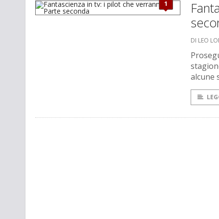
1
Fanta
seco
DI LEO L
Prosegu
stagione
alcune 
LEG