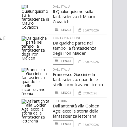
DALL'ITALIA
Il Qualunquismo sulla
fantascienza di Mauro
Covacich
LEGGI
26/07/2026
. E
CONTAMINAZIONI
Da qualche parte nel
tempo: la fantascienza
degli Iron Maiden
LEGGI
26/07/2026
DALL'ITALIA
Francesco Guccini e la
fantascienza: quando le
stelle incontravano l’ironia
LEGGI
7/08/2026
EDITORIA
Dall’antichità alla Golden
Age: ecco la storia della
fantascienza letteraria
LEGGI
16/07/2026