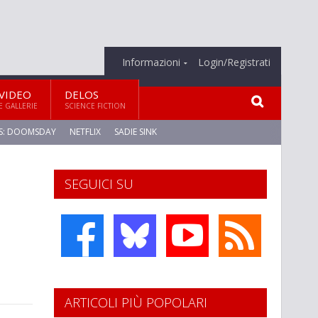
Informazioni
Login/Registrati
VIDEO
DELOS
E GALLERIE
SCIENCE FICTION
S: DOOMSDAY
NETFLIX
SADIE SINK
SEGUICI SU
ARTICOLI PIÙ POPOLARI