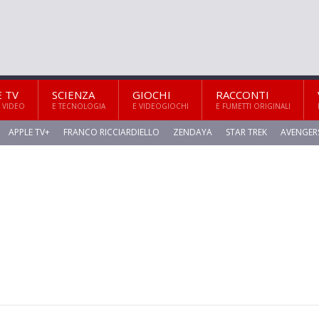
E TV
SCIENZA
GIOCHI
RACCONTI
 VIDEO
E TECNOLOGIA
E VIDEOGIOCHI
E FUMETTI ORIGINALI
APPLE TV+
FRANCO RICCIARDIELLO
ZENDAYA
STAR TREK
AVENGER