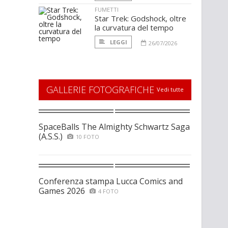
FUMETTI
Star Trek: Godshock, oltre
la curvatura del tempo
LEGGI
26/07/2026
GALLERIE FOTOGRAFICHE
Vedi tutte
SpaceBalls The Almighty Schwartz Saga
(A.S.S.)
10 FOTO
Conferenza stampa Lucca Comics and
Games 2026
4 FOTO