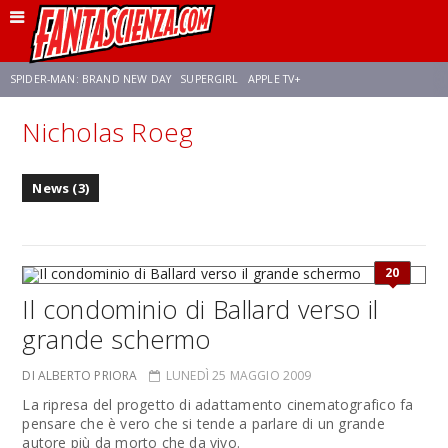
SPIDER-MAN: BRAND NEW DAY
SUPERGIRL
APPLE TV+
Nicholas Roeg
FRANCO RICCIARDIELLO
ZENDAYA
STAR TREK
AVENGERS: DOOMSDAY
News (3)
NETFLIX
SADIE SINK
CELIA ROSE GOODING
20
Il condominio di Ballard verso il
grande schermo
DI ALBERTO PRIORA
LUNEDÌ 25 MAGGIO 2009
La ripresa del progetto di adattamento cinematografico fa
pensare che è vero che si tende a parlare di un grande
autore più da morto che da vivo.