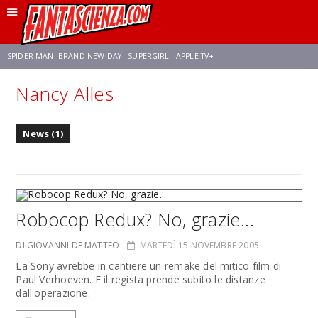
SPIDER-MAN: BRAND NEW DAY
SUPERGIRL
APPLE TV+
Nancy Alles
FRANCO RICCIARDIELLO
ZENDAYA
STAR TREK
AVENGERS: DOOMSDAY
News (1)
NETFLIX
SADIE SINK
CELIA ROSE GOODING
Robocop Redux? No, grazie...
DI GIOVANNI DE MATTEO
MARTEDÌ 15 NOVEMBRE 2005
La Sony avrebbe in cantiere un remake del mitico film di
Paul Verhoeven. E il regista prende subito le distanze
dall'operazione.