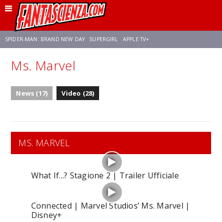
SPIDER-MAN: BRAND NEW DAY
SUPERGIRL
APPLE TV+
Ms. Marvel
FRANCO RICCIARDIELLO
ZENDAYA
STAR TREK
AVENGERS: DOOMSDAY
News (17)
Video (28)
NETFLIX
SADIE SINK
STAR TREK: STRANGE NEW WORLDS
MS. MARVEL
What If...? Stagione 2 | Trailer Ufficiale
Connected | Marvel Studios’ Ms. Marvel |
Disney+