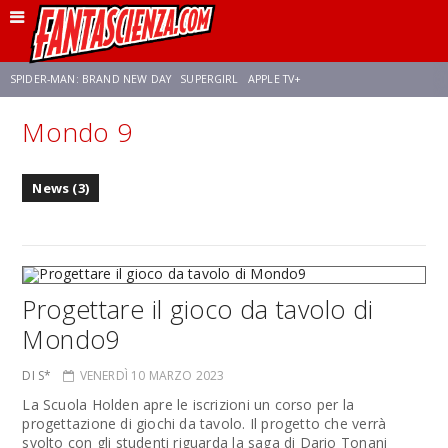
SPIDER-MAN: BRAND NEW DAY
SUPERGIRL
APPLE TV+
Mondo 9
FRANCO RICCIARDIELLO
ZENDAYA
AVENGERS: DOOMSDAY
STAR TREK
News (3)
NETFLIX
SADIE SINK
STAR TREK: STRANGE NEW WORLDS
Progettare il gioco da tavolo di
Mondo9
DI S*
VENERDÌ 10 MARZO 2023
La Scuola Holden apre le iscrizioni un corso per la
progettazione di giochi da tavolo. Il progetto che verrà
svolto con gli studenti riguarda la saga di Dario Tonani