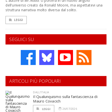
L'autore di
Mr.Robot
ci porterà in un nuovo angolo
dell'universo creato da Ronald Moore, ma aspettatevi una
struttura narrativa molto diversa dal solito.
LEGGI
SEGUICI SU
ARTICOLI PIÙ POPOLARI
DALL'ITALIA
Il Qualunquismo sulla fantascienza di
Mauro Covacich
26/07/2026
LEGGI