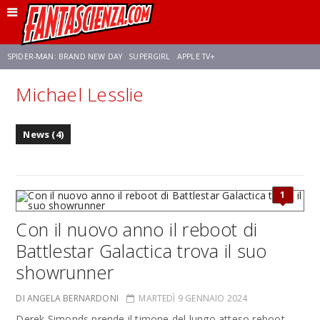
SPIDER-MAN: BRAND NEW DAY
SUPERGIRL
APPLE TV+
Michael Lesslie
FRANCO RICCIARDIELLO
ZENDAYA
STAR TREK
AVENGERS: DOOMSDAY
News (4)
NETFLIX
SADIE SINK
STAR TREK: STRANGE NEW WORLDS
1
Con il nuovo anno il reboot di
Battlestar Galactica trova il suo
showrunner
DI ANGELA BERNARDONI
MARTEDÌ 9 GENNAIO 2024
Derek Simonds prende il timone del lungo atteso reboot