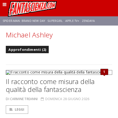
SPIDER-MAN: BRAND NEW DAY
SUPERGIRL
APPLE TV+
ZENDAYA
Michael Ashley
FRANCO RICCIARDIELLO
AVENGERS: DOOMSDAY
STAR TREK
NETFLIX
Approfondimenti (2)
SADIE SINK
STAR TREK: STRANGE NEW WORLDS
1
Il racconto come misura della
qualità della fantascienza
DI CARMINE TREANNI
DOMENICA 28 GIUGNO 2026
LEGGI