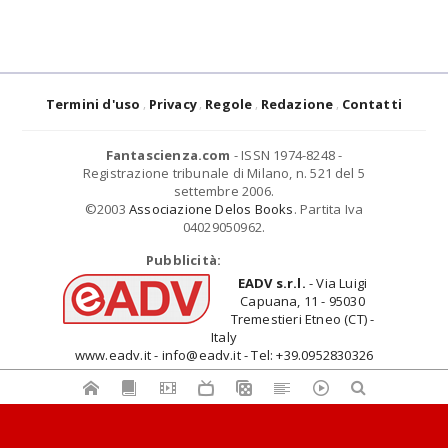
Termini d'uso
Privacy
Regole
Redazione
Contatti
Fantascienza.com
- ISSN 1974-8248 -
Registrazione tribunale di Milano, n. 521 del 5
settembre 2006.
©2003
Associazione Delos Books
. Partita Iva
04029050962.
Pubblicità:
EADV s.r.l.
- Via Luigi
Capuana, 11 - 95030
Tremestieri Etneo (CT) -
Italy
www.eadv.it - info@eadv.it - Tel: +39.0952830326