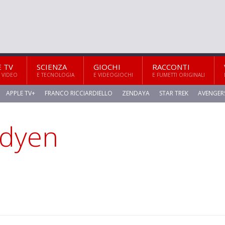
E TV
SCIENZA
GIOCHI
RACCONTI
 VIDEO
E TECNOLOGIA
E VIDEOGIOCHI
E FUMETTI ORIGINALI
APPLE TV+
FRANCO RICCIARDIELLO
ZENDAYA
STAR TREK
AVENGER
adyen