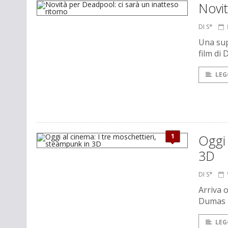
Novit
DI S*
Una sup
film di
LEG
1
Oggi 
3D
DI S*
Arriva o
Dumas i
LEG