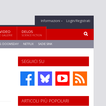
Informazioni
Login/Registrati
VIDEO
DELOS
E GALLERIE
SCIENCE FICTION
S: DOOMSDAY
NETFLIX
SADIE SINK
SEGUICI SU
ARTICOLI PIÙ POPOLARI