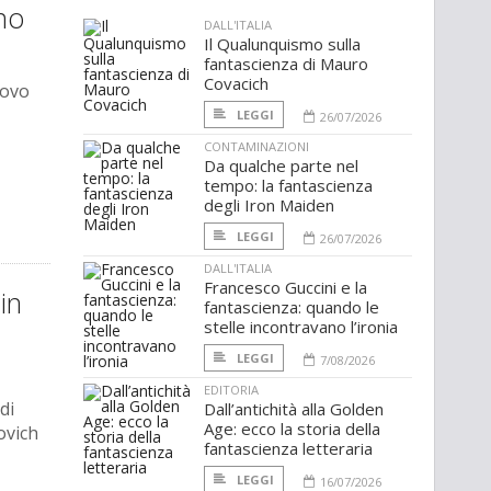
no
DALL'ITALIA
Il Qualunquismo sulla
fantascienza di Mauro
Covacich
uovo
LEGGI
26/07/2026
CONTAMINAZIONI
Da qualche parte nel
tempo: la fantascienza
degli Iron Maiden
LEGGI
26/07/2026
DALL'ITALIA
Francesco Guccini e la
in
fantascienza: quando le
stelle incontravano l’ironia
LEGGI
7/08/2026
EDITORIA
di
Dall’antichità alla Golden
Age: ecco la storia della
ovich
fantascienza letteraria
LEGGI
16/07/2026