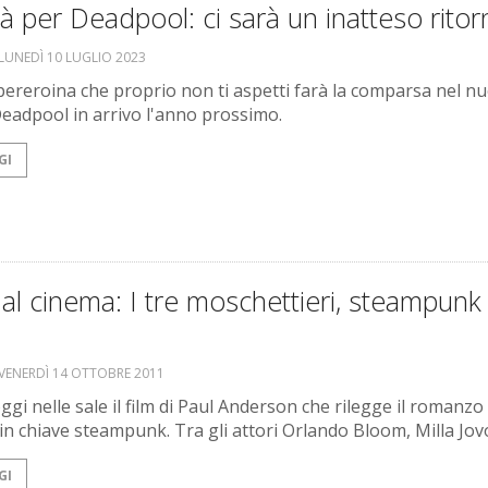
à per Deadpool: ci sarà un inatteso ritor
LUNEDÌ 10 LUGLIO 2023
ereroina che proprio non ti aspetti farà la comparsa nel n
 Deadpool in arrivo l'anno prossimo.
GI
al cinema: I tre moschettieri, steampunk 
VENERDÌ 14 OTTOBRE 2011
ggi nelle sale il film di Paul Anderson che rilegge il romanzo 
n chiave steampunk. Tra gli attori Orlando Bloom, Milla Jov
GI