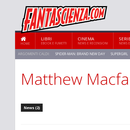
LIBRI
CINEMA
SERI
EBOOK E FUMETTI
NEWS E RECENSIONI
NEWS E
HOME
ARGOMENTI CALDI:
SPIDER-MAN: BRAND NEW DAY
SUPERGIRL
Matthew Macf
STAR TREK: STRANGE NEW WORLDS
News (2)