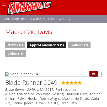
SPIDER-MAN: BRAND NEW DAY
SUPERGIRL
APPLE TV+
Mackenzie Davis
FRANCO RICCIARDIELLO
ZENDAYA
STAR TREK
AVENGERS: DOOMSDAY
News (19)
Approfondimenti (1)
Gallerie (1)
NETFLIX
SADIE SINK
STAR TREK: STRANGE NEW WORLDS
Video (16)
95
Blade Runner 2049
Blade Runner 2049
, USA, 2017, Fantascienza
di Denis Villeneuve con Ryan Gosling, Harrison Ford, Ana de
Armas, Sylvia Hoeks, Robin Wright, Mackenzie Davis, Carla
Juri, Lennie James, Dave Bautista, Jared Leto