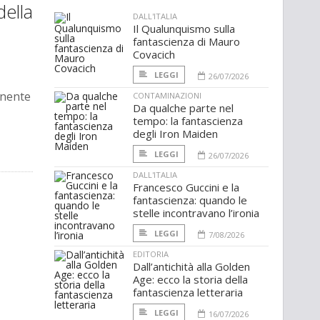
della
DALL'ITALIA
Il Qualunquismo sulla
fantascienza di Mauro
Covacich
LEGGI
26/07/2026
inente
CONTAMINAZIONI
Da qualche parte nel
tempo: la fantascienza
degli Iron Maiden
LEGGI
26/07/2026
DALL'ITALIA
Francesco Guccini e la
fantascienza: quando le
stelle incontravano l’ironia
LEGGI
7/08/2026
EDITORIA
Dall’antichità alla Golden
Age: ecco la storia della
fantascienza letteraria
LEGGI
16/07/2026