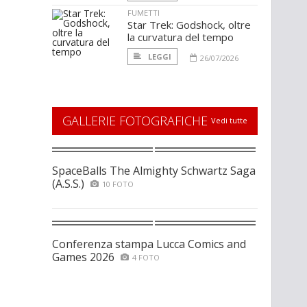
FUMETTI
Star Trek: Godshock, oltre
la curvatura del tempo
LEGGI
26/07/2026
GALLERIE FOTOGRAFICHE
Vedi tutte
SpaceBalls The Almighty Schwartz Saga
(A.S.S.)
10 FOTO
Conferenza stampa Lucca Comics and
Games 2026
4 FOTO