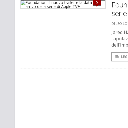
5
Found
serie
DI LEO L
Jared H
capolav
dell'Im
LEG