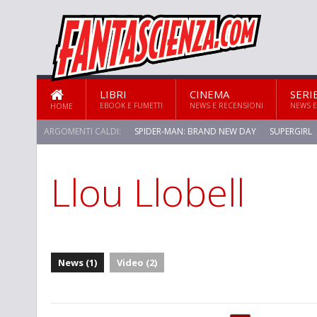
LIBRI
CINEMA
SERI
EBOOK E FUMETTI
NEWS E RECENSIONI
NEWS E
HOME
ARGOMENTI CALDI:
SPIDER-MAN: BRAND NEW DAY
SUPERGIRL
Llou Llobell
STAR TREK: STRANGE NEW WORLDS
News (1)
Video (2)