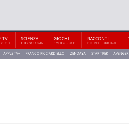
E TV
SCIENZA
GIOCHI
RACCONTI
 VIDEO
E TECNOLOGIA
E VIDEOGIOCHI
E FUMETTI ORIGINALI
APPLE TV+
FRANCO RICCIARDIELLO
ZENDAYA
STAR TREK
AVENGER