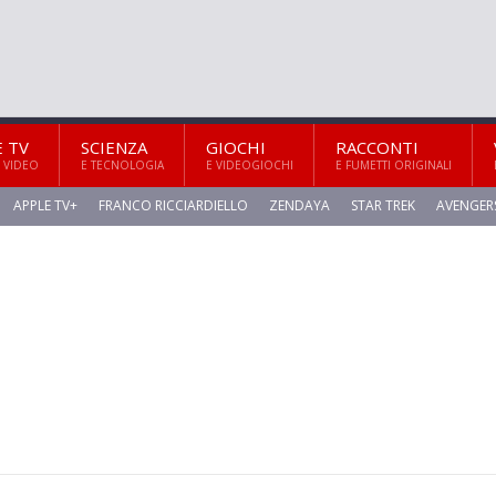
E TV
SCIENZA
GIOCHI
RACCONTI
 VIDEO
E TECNOLOGIA
E VIDEOGIOCHI
E FUMETTI ORIGINALI
APPLE TV+
FRANCO RICCIARDIELLO
ZENDAYA
STAR TREK
AVENGER