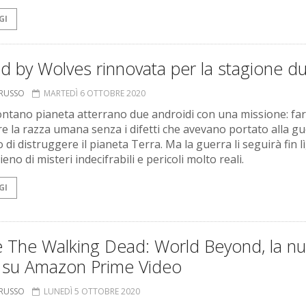
GI
d by Wolves rinnovata per la stagione d
ORUSSO
MARTEDÌ 6 OTTOBRE 2020
ontano pianeta atterrano due androidi con una missione: far
re la razza umana senza i difetti che avevano portato alla g
 di distruggere il pianeta Terra. Ma la guerra li seguirà fin lì
eno di misteri indecifrabili e pericoli molto reali.
GI
è The Walking Dead: World Beyond, la n
e su Amazon Prime Video
ORUSSO
LUNEDÌ 5 OTTOBRE 2020