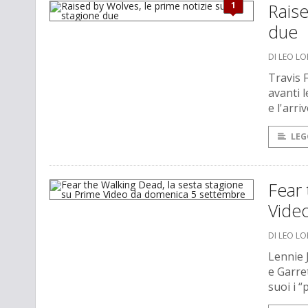
1
Raise
due
DI LEO L
Travis 
avanti 
e l'arri
LEG
Fear 
Vide
DI LEO L
Lennie 
e Garret
suoi i “