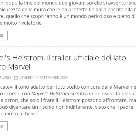
nni dopo la fine del mondo due giovani sorelle si avventurano
 sicurezza delle mura che le ha protette fin dalla nascita alla 
re, quello che scopriranno è un mondo pericoloso e pieno di
e molto rivelatorie.
GI
l's Helstrom, il trailer ufficiale del lato
ro Marvel
ORUSSO
VENERDÌ 25 SETTEMBRE 2020
atevi il tono adatto per tutti scelto con cura dalla Marvel ne
o scorso, con
Marvel's Helstrom
si entra in un'oscurità piena 
e orrori, che solo i fratelli Helstrom possono affrontare, ma
 può diventare un rischio non indifferente, visto che il padre,
o, molto in basso.
GI