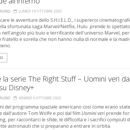
e all'inferno
ORUSSO
LUNEDÌ 19 OTTOBRE 2020
are le avventure dello S.H.I.E.L.D., i supereroi cinematografi
della sfortunata saga Marvel/Netflix, Hulu prende lo spettat
 nell'angolo più buio e terrificante dell'universo Marvel, per 
e fratello e sorella che non hanno nulla di normale e la madr
meno.
GI
 la serie The Right Stuff – Uomini veri da
 su Disney+
ORUSSO
VENERDÌ 9 OTTOBRE 2020
ini del programma spaziale americano così come erano stat
te dall'autore Tom Wolfe e poi dal film
Uomini veri
prende for
g, per raccontarci le sfide, le difficolta e i sacrifici compiuti d
ette astronauti che si preparano a entrare in orbita.