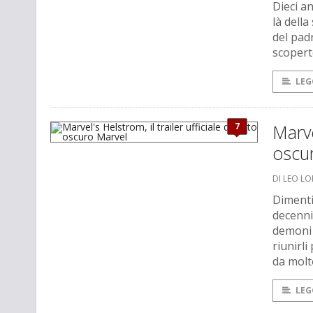
Dieci a
là della
del pad
scopert
LEG
7
Marve
oscu
DI LEO L
Dimentic
decenni
demoni 
riunirli
da molt
LEG