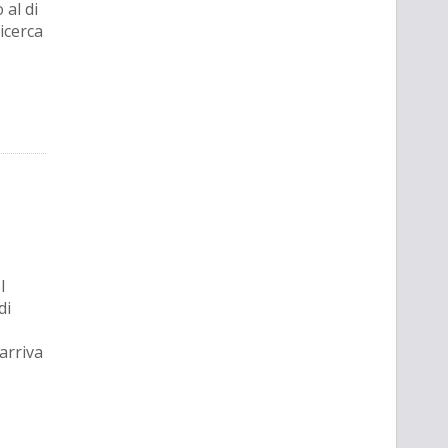
 al di
ricerca
l
di
 arriva