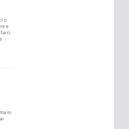
ci o
ore e
farci
e
e
ma in
ai