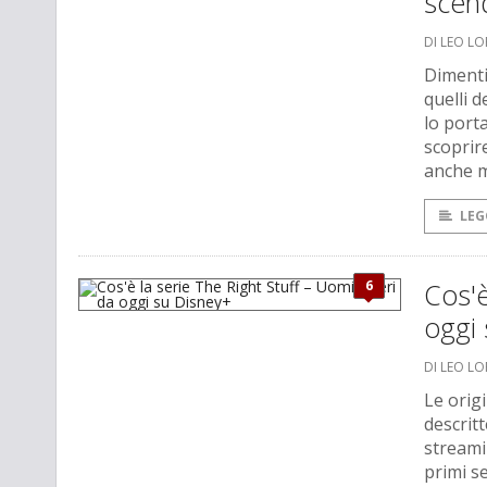
scend
DI LEO L
Dimentic
quelli 
lo porta
scoprir
anche 
LEG
6
Cos'è
oggi
DI LEO L
Le orig
descrit
streamin
primi s