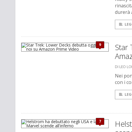
rinasci
durerà 
LEG
9
Star 
Amaz
DI LEO L
Nei pon
con i co
LEG
7
Helst