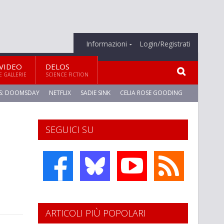
Informazioni
Login/Registrati
VIDEO
DELOS
E GALLERIE
SCIENCE FICTION
S: DOOMSDAY
NETFLIX
SADIE SINK
CELIA ROSE GOODING
SEGUICI SU
ARTICOLI PIÙ POPOLARI