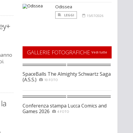
Odissea
LEGGI
15/07/2026
ney+
GALLERIE FOTOGRAFICHE
Vedi tutte
anno
oi.
SpaceBalls The Almighty Schwartz Saga
(A.S.S.)
10 FOTO
la
Conferenza stampa Lucca Comics and
Games 2026
4 FOTO
a