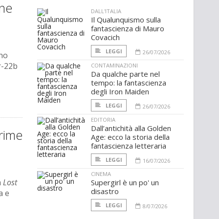
one
DALL'ITALIA
Il Qualunquismo sulla
fantascienza di Mauro
Covacich
LEGGI
26/07/2026
ano
r-22b
CONTAMINAZIONI
Da qualche parte nel
tempo: la fantascienza
degli Iron Maiden
LEGGI
26/07/2026
EDITORIA
Dall’antichità alla Golden
Prime
Age: ecco la storia della
fantascienza letteraria
LEGGI
16/07/2026
CINEMA
a
Lost
Supergirl è un po' un
disastro
a e
LEGGI
8/07/2026