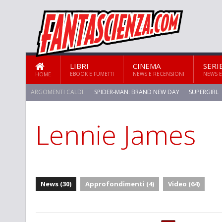
LIBRI
CINEMA
SERI
EBOOK E FUMETTI
NEWS E RECENSIONI
NEWS E
HOME
ARGOMENTI CALDI:
SPIDER-MAN: BRAND NEW DAY
SUPERGIRL
Lennie James
News (30)
Approfondimenti (4)
Video (64)