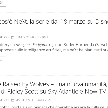
GI
os'è NeXt, la serie dal 18 marzo su Dis
ORUSSO
LUNEDÌ 22 MARZO 2021
attery da
Avengers: Endgame
e Jason Butler Harner da
Ozark
h
opposte sulle intelligenze artificiali, ma neXt ha piani tutti su
GI
 Raised by Wolves – una nuova umanità, 
 di Ridley Scott su Sky Atlantic e Now TV
ORUSSO
MARTEDÌ 9 FEBBRAIO 2021
Scott ci porta su un pianeta che dovrebbe essere la culla dell