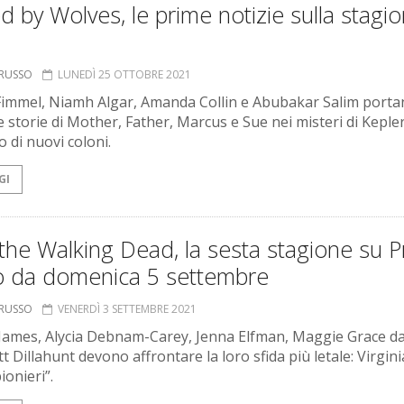
d by Wolves, le prime notizie sulla stagi
ORUSSO
LUNEDÌ 25 OTTOBRE 2021
Fimmel, Niamh Algar, Amanda Collin e Abubakar Salim port
le storie di Mother, Father, Marcus e Sue nei misteri di Keple
vo di nuovi coloni.
GI
the Walking Dead, la sesta stagione su 
o da domenica 5 settembre
ORUSSO
VENERDÌ 3 SETTEMBRE 2021
James, Alycia Debnam-Carey, Jenna Elfman, Maggie Grace d
t Dillahunt devono affrontare la loro sfida più letale: Virgini
pionieri”.