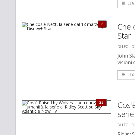
LEG
8
Che c
Star
DI LEO L
John Sl
visioni 
LEG
23
Cos'è
serie
DI LEO L
Ridley 