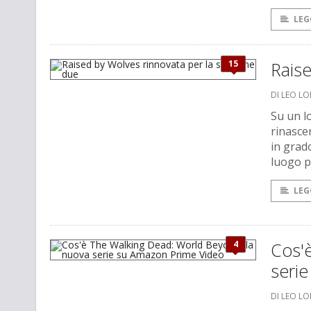
LEG
15
Raise
DI LEO L
Su un l
rinasce
in grado
luogo pi
LEG
4
Cos'
seri
DI LEO L