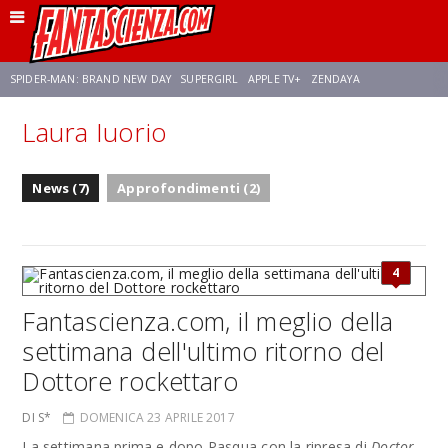
SPIDER-MAN: BRAND NEW DAY
SUPERGIRL
APPLE TV+
ZENDAYA
Laura Iuorio
FRANCO RICCIARDIELLO
AVENGERS: DOOMSDAY
STAR TREK
NETFLIX
News (7)
Approfondimenti (2)
SADIE SINK
STAR TREK: STRANGE NEW WORLDS
4
Fantascienza.com, il meglio della
settimana dell'ultimo ritorno del
Dottore rockettaro
DI S*
DOMENICA 23 APRILE 2017
La settimana prima e dopo Pasqua con la ripresa di
Doctor