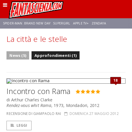
SPIDER-MAN: BRAND NEW DAY
SUPERGIRL
APPLE TV+
ZENDAYA
La città e le stelle
FRANCO RICCIARDIELLO
AVENGERS: DOOMSDAY
STAR TREK
NETFLIX
News (5)
Approfondimenti (1)
SADIE SINK
STAR TREK: STRANGE NEW WORLDS
18
Incontro con Rama
di Arthur Charles Clarke
Rendez-vous whit Rama
, 1973, Mondadori, 2012
RECENSIONE DI GIAMPAOLO RAI
DOMENICA 27 MAGGIO 2012
LEGGI