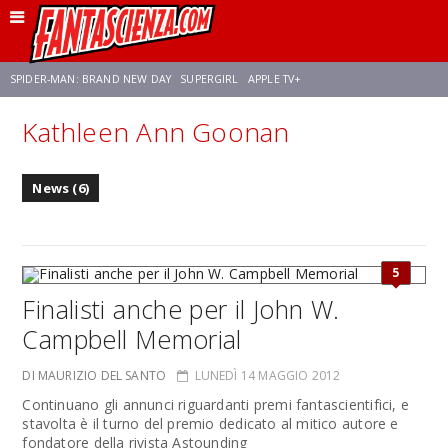
SPIDER-MAN: BRAND NEW DAY
SUPERGIRL
APPLE TV+
Kathleen Ann Goonan
FRANCO RICCIARDIELLO
ZENDAYA
STAR TREK
AVENGERS: DOOMSDAY
News (6)
NETFLIX
SADIE SINK
STAR TREK: STRANGE NEW WORLDS
5
Finalisti anche per il John W.
Campbell Memorial
DI MAURIZIO DEL SANTO
LUNEDÌ 14 MAGGIO 2012
Continuano gli annunci riguardanti premi fantascientifici, e
stavolta è il turno del premio dedicato al mitico autore e
fondatore della rivista Astounding