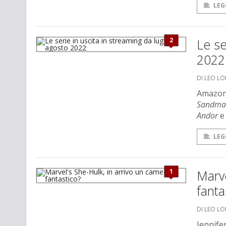
LEG
2
Le se
2022
DI LEO L
Amazon 
Sandma
Andor
e 
LEG
1
Marve
fanta
DI LEO L
Jennife