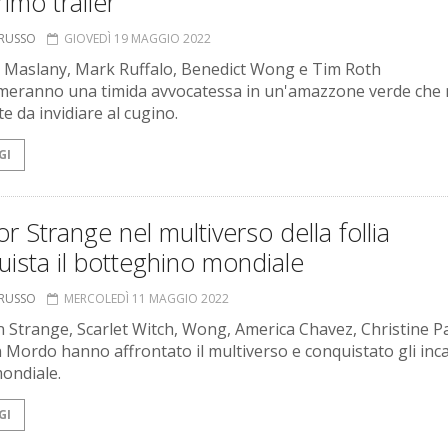
rimo trailer
ORUSSO
GIOVEDÌ 19 MAGGIO 2022
 Maslany, Mark Ruffalo, Benedict Wong e Tim Roth
meranno una timida avvocatessa in un'amazzone verde che
e da invidiare al cugino.
GI
r Strange nel multiverso della follia
ista il botteghino mondiale
ORUSSO
MERCOLEDÌ 11 MAGGIO 2022
 Strange, Scarlet Witch, Wong, America Chavez, Christine P
 Mordo hanno affrontato il multiverso e conquistato gli inca
mondiale.
GI