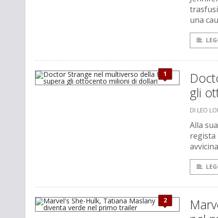
trasfus
una cau
LEG
1
Docto
gli o
DI LEO L
Alla sua
regista 
avvicina
LEG
2
Marve