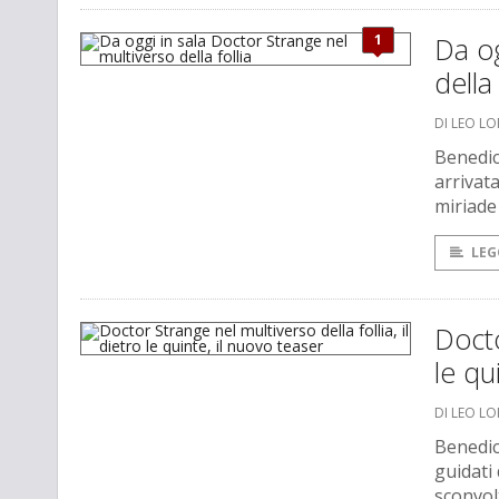
1
Da og
della 
DI LEO L
Benedic
arrivat
miriade 
LEG
Docto
le qu
DI LEO L
Benedic
guidati
sconvo