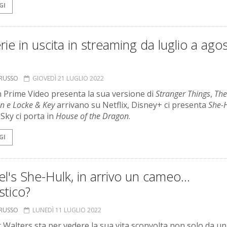
GI
rie in uscita in streaming da luglio a ago
ORUSSO
GIOVEDÌ 21 LUGLIO 2022
Prime Video presenta la sua versione di
Stranger Things
,
The
n e
Locke & Key
arrivano su Netflix, Disney+ ci presenta
She-
Sky ci porta in
House of the Dragon
.
GI
l's She-Hulk, in arrivo un cameo…
stico?
ORUSSO
LUNEDÌ 11 LUGLIO 2022
r Walters sta per vedere la sua vita sconvolta non solo da u