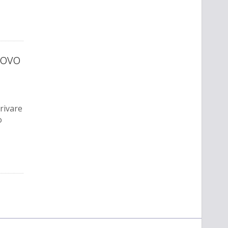
uovo
rivare
o