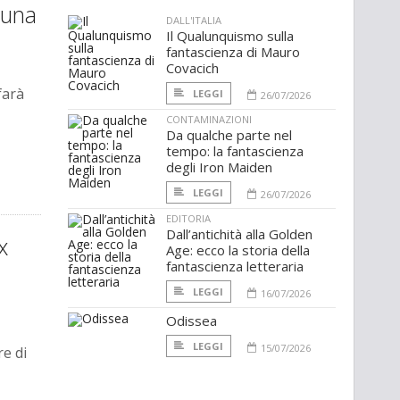
Luna
DALL'ITALIA
Il Qualunquismo sulla
fantascienza di Mauro
Covacich
farà
LEGGI
26/07/2026
CONTAMINAZIONI
Da qualche parte nel
tempo: la fantascienza
degli Iron Maiden
LEGGI
26/07/2026
EDITORIA
Dall’antichità alla Golden
x
Age: ecco la storia della
fantascienza letteraria
LEGGI
16/07/2026
Odissea
LEGGI
15/07/2026
e di