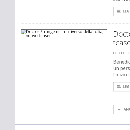
LEG
Docto
teas
DI LEO L
Benedic
un pers
l'inizio
LEG
AN