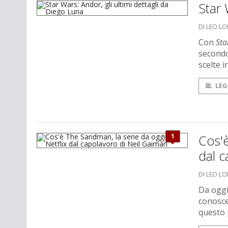
Star 
DI LEO L
Con
Sta
secondo
scelte i
LEG
1
Cos'è
dal c
DI LEO L
Da oggi 
conosce
questo 