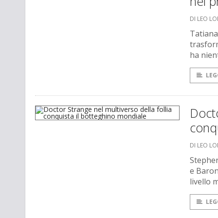
nel p
DI LEO L
Tatiana
trasfor
ha nient
LEG
Docto
conqu
DI LEO L
Stephen
e Baron
livello 
LEG