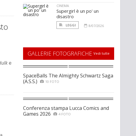
CINEMA
Supergirl è un po' un
disastro
sto
LEGGI
8/07/2026
GALLERIE FOTOGRAFICHE
Vedi tutte
Hulk
e
SpaceBalls The Almighty Schwartz Saga
(A.S.S.)
10 FOTO
Conferenza stampa Lucca Comics and
Games 2026
4 FOTO
na