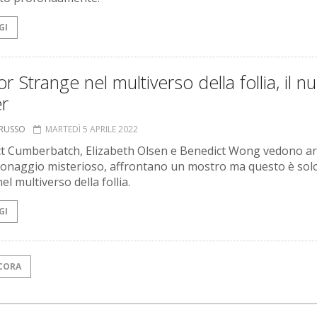
GI
r Strange nel multiverso della follia, il n
er
ORUSSO
MARTEDÌ 5 APRILE 2022
t Cumberbatch, Elizabeth Olsen e Benedict Wong vedono ar
onaggio misterioso, affrontano un mostro ma questo è sol
 nel multiverso della follia.
GI
CORA