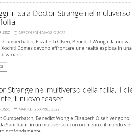
gi in sala Doctor Strange nel multiverso
follia
ORUSSO
MERCOLEDÌ 4 MAGGIO 2022
t Cumberbatch, Elizabeth Olsen, Benedict Wong e la nuova
a Xochitl Gomez devono affrontare una realtà esplosa in una
di varianti.
GI
r Strange nel multiverso della follia, il di
inte, il nuovo teaser
ORUSSO
MARTEDÌ 26 APRILE 2022
t Cumberbatch, Benedict Wong e Elizabeth Olsen vengono
 da Sam Raimi in un multiverso di orrori mentre il mondo vie
lto profondamente.