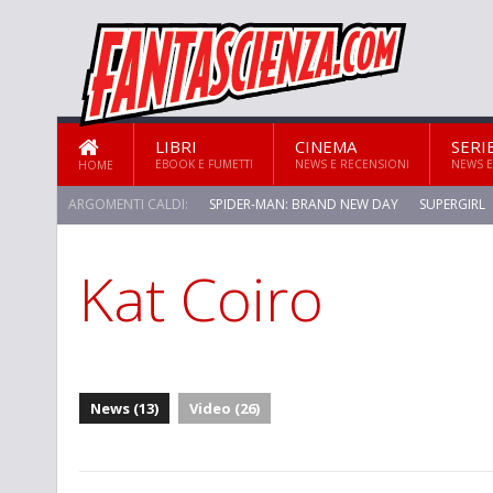
LIBRI
CINEMA
SERI
EBOOK E FUMETTI
NEWS E RECENSIONI
NEWS E
HOME
ARGOMENTI CALDI:
SPIDER-MAN: BRAND NEW DAY
SUPERGIRL
Kat Coiro
News (13)
Video (26)