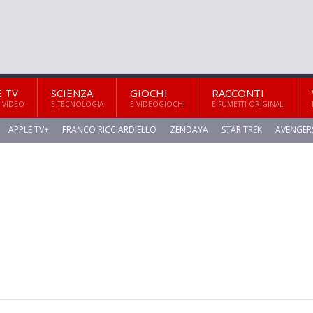
E TV
SCIENZA
GIOCHI
RACCONTI
 VIDEO
E TECNOLOGIA
E VIDEOGIOCHI
E FUMETTI ORIGINALI
APPLE TV+
FRANCO RICCIARDIELLO
ZENDAYA
STAR TREK
AVENGER