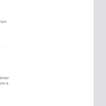
 non
almer
ssi a