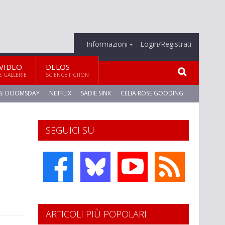
Informazioni
Login/Registrati
VIDEO
DELOS
E GALLERIE
SCIENCE FICTION
S: DOOMSDAY
NETFLIX
SADIE SINK
CELIA ROSE GOODING
SEGUICI SU
ARTICOLI PIÙ POPOLARI