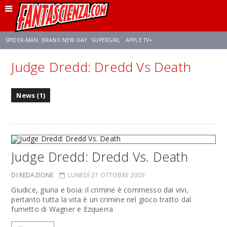
SPIDER-MAN: BRAND NEW DAY
SUPERGIRL
APPLE TV+
Judge Dredd: Dredd Vs Death
FRANCO RICCIARDIELLO
ZENDAYA
STAR TREK
AVENGERS: DOOMSDAY
News (1)
NETFLIX
SADIE SINK
STAR TREK: STRANGE NEW WORLDS
Judge Dredd: Dredd Vs. Death
DI REDAZIONE
LUNEDÌ 27 OTTOBRE 2003
Giudice, giuria e boia: il crimine è commesso dai vivi,
pertanto tutta la vita è un crimine nel gioco tratto dal
fumetto di Wagner e Ezquerra