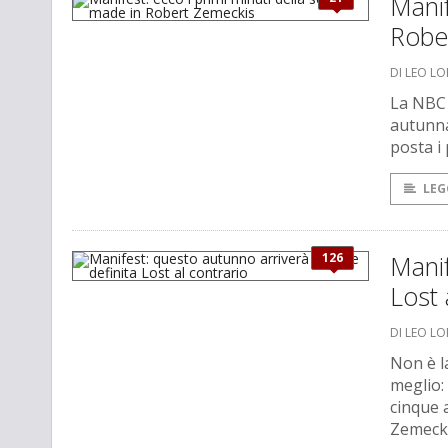
Manif
Robe
DI LEO L
La NBC 
autunnal
posta i
LEG
126
Manif
Lost 
DI LEO L
Non è l
meglio:
cinque 
Zemecki