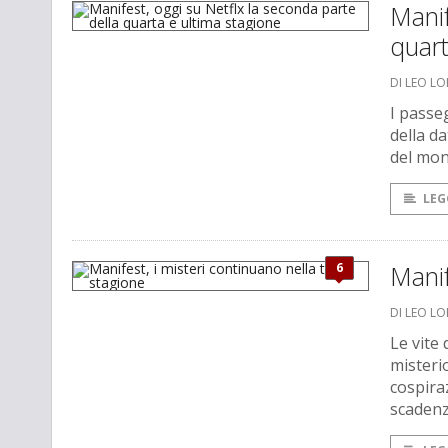
Manif
quart
DI LEO L
I passe
della d
del mon
LEG
6
Manif
DI LEO L
Le vite
misterio
cospiraz
scadenz