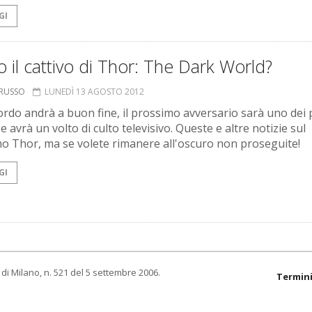
GI
o il cattivo di Thor: The Dark World?
ORUSSO
LUNEDÌ 13 AGOSTO 2012
cordo andrà a buon fine, il prossimo avversario sarà uno dei 
 e avrà un volto di culto televisivo. Queste e altre notizie sul
o Thor, ma se volete rimanere all'oscuro non proseguite!
GI
di Milano, n. 521 del 5 settembre 2006.
Termini