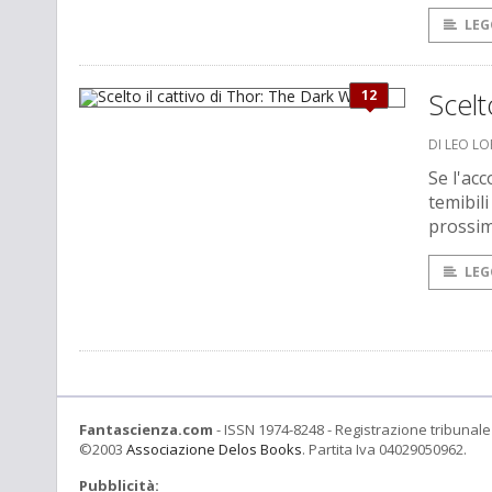
LEG
12
Scelt
DI LEO L
Se l'ac
temibili
prossim
LEG
Fantascienza.com
- ISSN 1974-8248 - Registrazione tribunale 
©2003
Associazione Delos Books
. Partita Iva 04029050962.
Pubblicità: