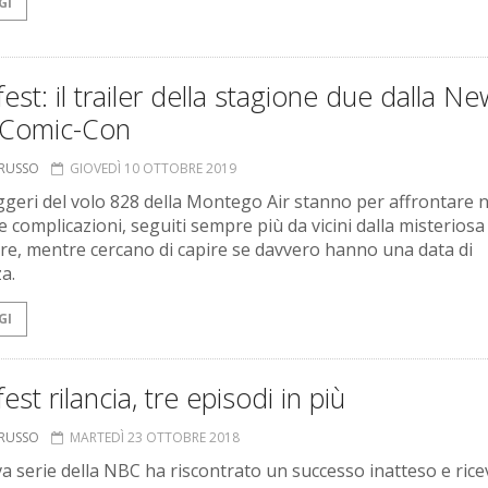
GI
est: il trailer della stagione due dalla Ne
 Comic-Con
ORUSSO
GIOVEDÌ 10 OTTOBRE 2019
ggeri del volo 828 della Montego Air stanno per affrontare 
e complicazioni, seguiti sempre più da vicini dalla misteriosa
e, mentre cercano di capire se davvero hanno una data di
a.
GI
est rilancia, tre episodi in più
ORUSSO
MARTEDÌ 23 OTTOBRE 2018
a serie della NBC ha riscontrato un successo inatteso e ric