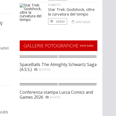
FUMETTI
Star Trek: Godshock, oltre
la curvatura del tempo
w
LEGGI
26/07/2026
GALLERIE FOTOGRAFICHE
Vedi tutte
nuovi
SpaceBalls The Almighty Schwartz Saga
(A.S.S.)
10 FOTO
Conferenza stampa Lucca Comics and
Games 2026
4 FOTO
evuto