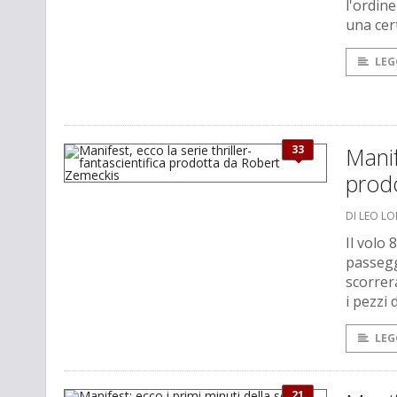
l'ordin
una cer
LEG
33
Manif
prod
DI LEO L
Il volo
passegg
scorrera
i pezzi 
LEG
21