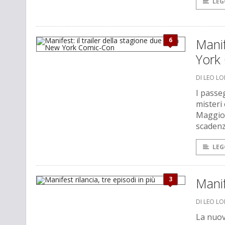
LEG
6
Manif
York
DI LEO L
I passe
misteri 
Maggior
scadenz
LEG
3
Manif
DI LEO L
La nuov