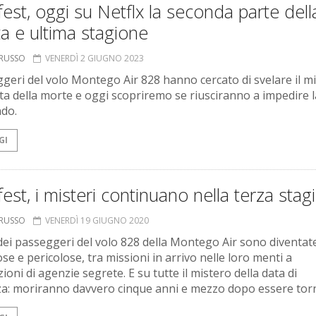
est, oggi su Netflx la seconda parte dell
a e ultima stagione
ORUSSO
VENERDÌ 2 GIUGNO 2023
ggeri del volo Montego Air 828 hanno cercato di svelare il m
ata della morte e oggi scopriremo se riusciranno a impedire l
do.
GI
est, i misteri continuano nella terza stag
ORUSSO
VENERDÌ 19 GIUGNO 2020
 dei passeggeri del volo 828 della Montego Air sono diventat
se e pericolose, tra missioni in arrivo nelle loro menti a
ioni di agenzie segrete. E su tutte il mistero della data di
a: moriranno davvero cinque anni e mezzo dopo essere torn