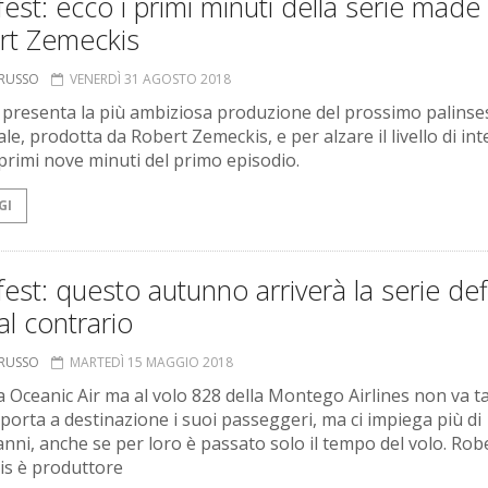
est: ecco i primi minuti della serie made 
rt Zemeckis
ORUSSO
VENERDÌ 31 AGOSTO 2018
presenta la più ambiziosa produzione del prossimo palinse
e, prodotta da Robert Zemeckis, e per alzare il livello di in
 primi nove minuti del primo episodio.
GI
est: questo autunno arriverà la serie def
al contrario
ORUSSO
MARTEDÌ 15 MAGGIO 2018
a Oceanic Air ma al volo 828 della Montego Airlines non va t
 porta a destinazione i suoi passeggeri, ma ci impiega più di
anni, anche se per loro è passato solo il tempo del volo. Rob
s è produttore