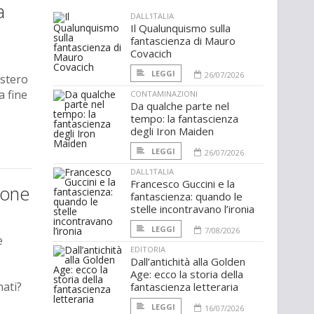
a
DALL'ITALIA
Il Qualunquismo sulla
fantascienza di Mauro
Covacich
LEGGI
26/07/2026
istero
a fine
CONTAMINAZIONI
Da qualche parte nel
tempo: la fantascienza
degli Iron Maiden
LEGGI
26/07/2026
DALL'ITALIA
Francesco Guccini e la
ione
fantascienza: quando le
stelle incontravano l’ironia
LEGGI
7/08/2026
e
EDITORIA
Dall’antichità alla Golden
Age: ecco la storia della
ati?
fantascienza letteraria
LEGGI
16/07/2026