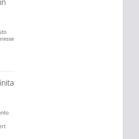
in
sto
teresse
inita
anto
ert