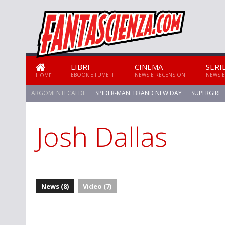
LIBRI
CINEMA
SERI
EBOOK E FUMETTI
NEWS E RECENSIONI
NEWS E
HOME
ARGOMENTI CALDI:
SPIDER-MAN: BRAND NEW DAY
SUPERGIRL
Josh Dallas
STAR TREK: STRANGE NEW WORLDS
News (8)
Video (7)