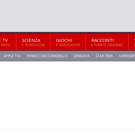
E TV
SCIENZA
GIOCHI
RACCONTI
 VIDEO
E TECNOLOGIA
E VIDEOGIOCHI
E FUMETTI ORIGINALI
APPLE TV+
FRANCO RICCIARDIELLO
ZENDAYA
STAR TREK
AVENGER