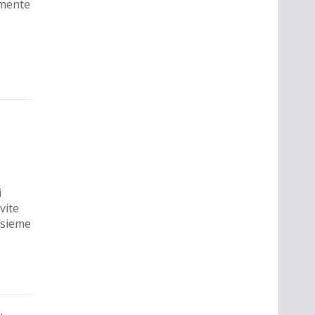
amente
i
vite
insieme