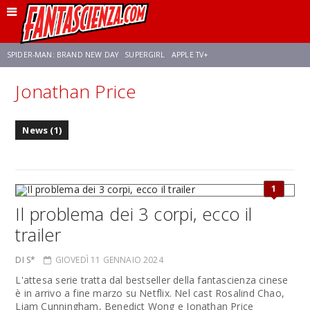
SPIDER-MAN: BRAND NEW DAY
SUPERGIRL
APPLE TV+
Jonathan Price
FRANCO RICCIARDIELLO
ZENDAYA
STAR TREK
AVENGERS: DOOMSDAY
News (1)
NETFLIX
SADIE SINK
STAR TREK: STRANGE NEW WORLDS
1
Il problema dei 3 corpi, ecco il
trailer
DI S*
GIOVEDÌ 11 GENNAIO 2024
L'attesa serie tratta dal bestseller della fantascienza cinese
è in arrivo a fine marzo su Netflix. Nel cast Rosalind Chao,
Liam Cunningham, Benedict Wong e Jonathan Price