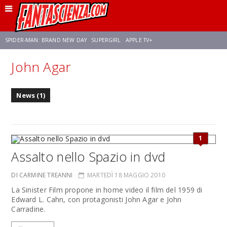
SPIDER-MAN: BRAND NEW DAY
SUPERGIRL
APPLE TV+
John Agar
FRANCO RICCIARDIELLO
ZENDAYA
AVENGERS: DOOMSDAY
STAR TREK
News (1)
NETFLIX
SADIE SINK
STAR TREK: STRANGE NEW WORLDS
1
Assalto nello Spazio in dvd
DI CARMINE TREANNI
MARTEDÌ 18 MAGGIO 2010
La Sinister Film propone in home video il film del 1959 di
Edward L. Cahn, con protagonisti John Agar e John
Carradine.