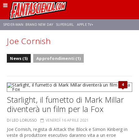
SPIDER-MAN: BRAND NEW DAY
SUPERGIRL
APPLE TV+
Joe Cornish
FRANCO RICCIARDIELLO
ZENDAYA
AVENGERS: DOOMSDAY
STAR TREK
News (5)
Approfondimenti (1)
NETFLIX
SADIE SINK
CELIA ROSE GOODING
4
Starlight, il fumetto di Mark Millar
diventerà un film per la Fox
DI LEO LORUSSO
VENERDÌ 16 APRILE 2021
Joe Cornish, regista di Attack the Block e Simon Kinberg in
veste di produttore esecutivo daranno vita a un eroe