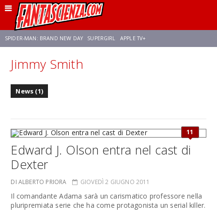
SPIDER-MAN: BRAND NEW DAY
SUPERGIRL
APPLE TV+
Jimmy Smith
FRANCO RICCIARDIELLO
ZENDAYA
STAR TREK
AVENGERS: DOOMSDAY
News (1)
NETFLIX
SADIE SINK
STAR TREK: STRANGE NEW WORLDS
11
Edward J. Olson entra nel cast di
Dexter
DI ALBERTO PRIORA
GIOVEDÌ 2 GIUGNO 2011
Il comandante Adama sarà un carismatico professore nella
pluripremiata serie che ha come protagonista un serial killer.