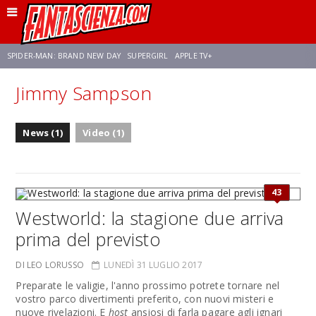
SPIDER-MAN: BRAND NEW DAY
SUPERGIRL
APPLE TV+
Jimmy Sampson
FRANCO RICCIARDIELLO
ZENDAYA
STAR TREK
AVENGERS: DOOMSDAY
News (1)
Video (1)
NETFLIX
SADIE SINK
STAR TREK: STRANGE NEW WORLDS
43
Westworld: la stagione due arriva
prima del previsto
DI LEO LORUSSO
LUNEDÌ 31 LUGLIO 2017
Preparate le valigie, l'anno prossimo potrete tornare nel
vostro parco divertimenti preferito, con nuovi misteri e
nuove rivelazioni. E
host
ansiosi di farla pagare agli ignari