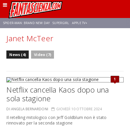
SPIDER-MAN: BRAND NEW DAY
SUPERGIRL
APPLE TV+
Janet McTeer
FRANCO RICCIARDIELLO
ZENDAYA
STAR TREK
AVENGERS: DOOMSDAY
News (4)
Video (7)
NETFLIX
SADIE SINK
STAR TREK: STRANGE NEW WORLDS
1
Netflix cancella Kaos dopo una
sola stagione
DI ANGELA BERNARDONI
GIOVEDÌ 10 OTTOBRE 2024
Il retelling mitologico con Jeff Goldblum non è stato
rinnovato per la seconda stagione