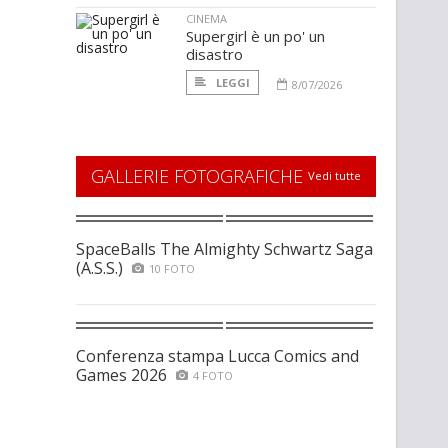
CINEMA
Supergirl è un po' un
disastro
LEGGI
8/07/2026
GALLERIE FOTOGRAFICHE
Vedi tutte
SpaceBalls The Almighty Schwartz Saga
(A.S.S.)
10 FOTO
Conferenza stampa Lucca Comics and
Games 2026
4 FOTO