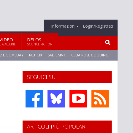
Informazioni
Login/Registrati
VIDEO
DELOS
E GALLERIE
SCIENCE FICTION
S: DOOMSDAY
NETFLIX
SADIE SINK
CELIA ROSE GOODING
SEGUICI SU
ARTICOLI PIÙ POPOLARI