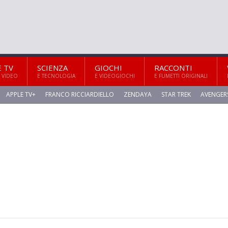
E TV
SCIENZA
GIOCHI
RACCONTI
 VIDEO
E TECNOLOGIA
E VIDEOGIOCHI
E FUMETTI ORIGINALI
APPLE TV+
FRANCO RICCIARDIELLO
ZENDAYA
STAR TREK
AVENGER