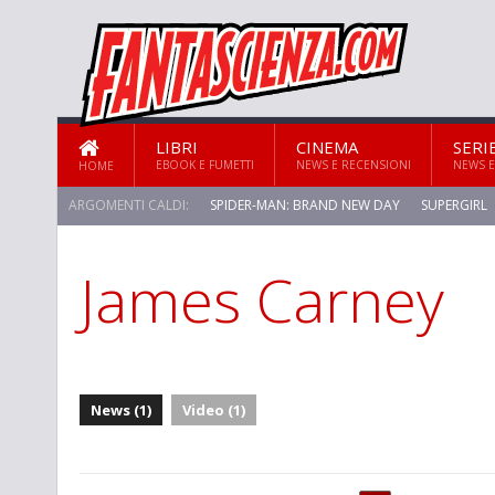
LIBRI
CINEMA
SERI
EBOOK E FUMETTI
NEWS E RECENSIONI
NEWS E
HOME
ARGOMENTI CALDI:
SPIDER-MAN: BRAND NEW DAY
SUPERGIRL
James Carney
News (1)
Video (1)