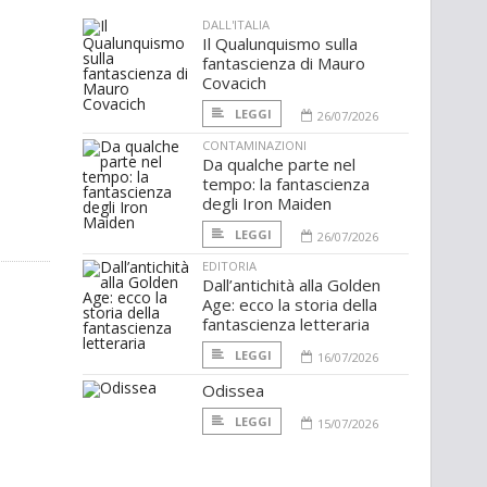
DALL'ITALIA
Il Qualunquismo sulla
fantascienza di Mauro
Covacich
LEGGI
26/07/2026
CONTAMINAZIONI
Da qualche parte nel
tempo: la fantascienza
degli Iron Maiden
LEGGI
26/07/2026
EDITORIA
Dall’antichità alla Golden
Age: ecco la storia della
fantascienza letteraria
LEGGI
16/07/2026
Odissea
LEGGI
15/07/2026