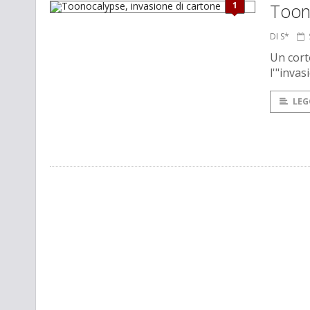
1
Toono
DI S*
Un corto
l'"inva
LEG