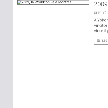
2009,
DI S*
A Yokoh
vincito
vince il
LEG