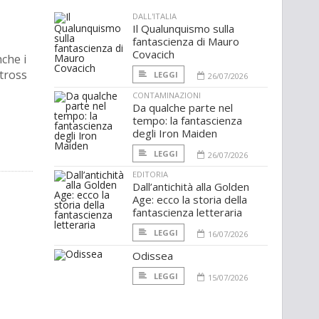
DALL'ITALIA
Il Qualunquismo sulla
fantascienza di Mauro
Covacich
che i
Stross
LEGGI
26/07/2026
CONTAMINAZIONI
Da qualche parte nel
tempo: la fantascienza
degli Iron Maiden
LEGGI
26/07/2026
EDITORIA
Dall’antichità alla Golden
Age: ecco la storia della
fantascienza letteraria
LEGGI
16/07/2026
Odissea
LEGGI
15/07/2026