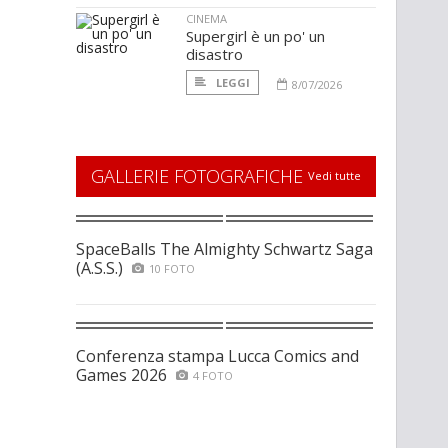
CINEMA
Supergirl è un po' un
disastro
LEGGI
8/07/2026
GALLERIE FOTOGRAFICHE
Vedi tutte
SpaceBalls The Almighty Schwartz Saga
(A.S.S.)
10 FOTO
Conferenza stampa Lucca Comics and
Games 2026
4 FOTO