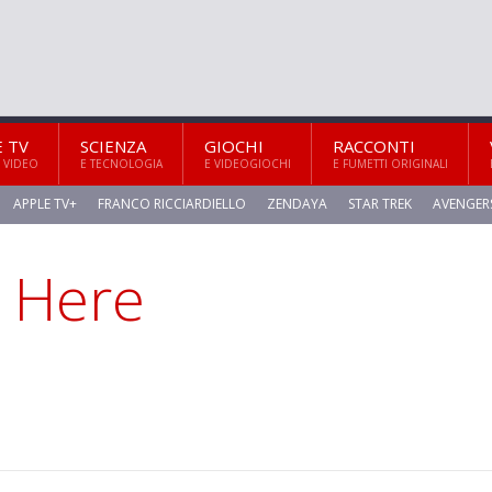
E TV
SCIENZA
GIOCHI
RACCONTI
 VIDEO
E TECNOLOGIA
E VIDEOGIOCHI
E FUMETTI ORIGINALI
APPLE TV+
FRANCO RICCIARDIELLO
ZENDAYA
STAR TREK
AVENGER
n Here