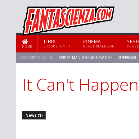
LIBRI
CINEMA
SERI
EBOOK E FUMETTI
NEWS E RECENSIONI
NEWS E
HOME
ARGOMENTI CALDI:
SPIDER-MAN: BRAND NEW DAY
SUPERGIRL
It Can't Happe
News (1)