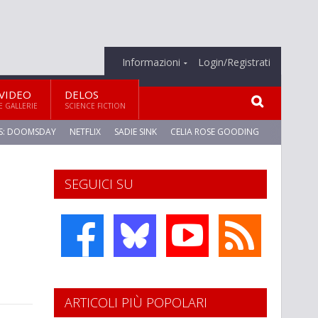
Informazioni
Login/Registrati
VIDEO
DELOS
E GALLERIE
SCIENCE FICTION
S: DOOMSDAY
NETFLIX
SADIE SINK
CELIA ROSE GOODING
SEGUICI SU
ARTICOLI PIÙ POPOLARI