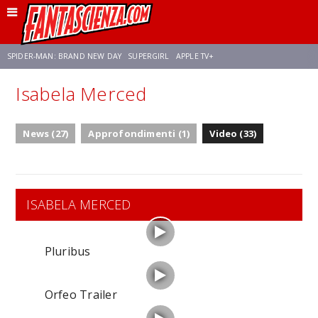
SPIDER-MAN: BRAND NEW DAY
SUPERGIRL
APPLE TV+
Isabela Merced
FRANCO RICCIARDIELLO
ZENDAYA
AVENGERS: DOOMSDAY
STAR TREK
News (27)
Approfondimenti (1)
Video (33)
NETFLIX
SADIE SINK
STAR TREK: STRANGE NEW WORLDS
ISABELA MERCED
Pluribus
Orfeo Trailer