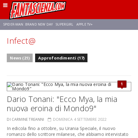
SPIDER-MAN: BRAND NEW DAY
SUPERGIRL
APPLE TV+
Infect@
FRANCO RICCIARDIELLO
ZENDAYA
AVENGERS: DOOMSDAY
STAR TREK
News (21)
Approfondimenti (17)
NETFLIX
SADIE SINK
CELIA ROSE GOODING
1
Dario Tonani: "Ecco Mya, la mia
nuova eroina di Mondo9"
DI CARMINE TREANNI
DOMENICA 4 SETTEMBRE 2022
In edicola fino a ottobre, su Urania Speciale, il nuovo
romanzo dello scrittore milanese, che abbiamo intervistato