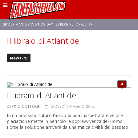
SPIDER-MAN: BRAND NEW DAY
SUPERGIRL
APPLE TV+
Il libraio di Atlantide
FRANCO RICCIARDIELLO
ZENDAYA
STAR TREK
AVENGERS: DOOMSDAY
News (1)
NETFLIX
SADIE SINK
CELIA ROSE GOODING
4
Il libraio di Atlantide
DI PINO COTTOGNI
GIOVEDÌ 1 MAGGIO 2008
In un prossimo futuro l’arrivo di una inaspettata e veloce
glaciazione mette in pericolo la sopravvivenza dell’uomo.
Forse la soluzione arriverà da una mitica civiltà del passato