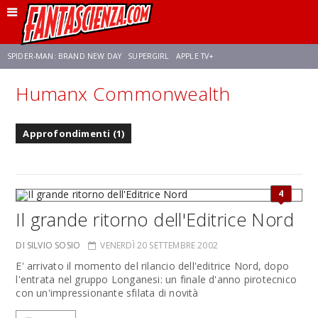
SPIDER-MAN: BRAND NEW DAY
SUPERGIRL
APPLE TV+
Humanx Commonwealth
FRANCO RICCIARDIELLO
ZENDAYA
STAR TREK
AVENGERS: DOOMSDAY
Approfondimenti (1)
NETFLIX
SADIE SINK
CELIA ROSE GOODING
4
Il grande ritorno dell'Editrice Nord
DI SILVIO SOSIO
VENERDÌ 20 SETTEMBRE 2002
E' arrivato il momento del rilancio dell'editrice Nord, dopo
l'entrata nel gruppo Longanesi: un finale d'anno pirotecnico
con un'impressionante sfilata di novità