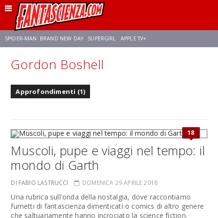
SPIDER-MAN: BRAND NEW DAY
SUPERGIRL
APPLE TV+
Gordon Boshell
FRANCO RICCIARDIELLO
ZENDAYA
STAR TREK
AVENGERS: DOOMSDAY
Approfondimenti (1)
NETFLIX
SADIE SINK
CELIA ROSE GOODING
18
Muscoli, pupe e viaggi nel tempo: il
mondo di Garth
DI FABIO LASTRUCCI
DOMENICA 29 APRILE 2018
Una rubrica sull'onda della nostalgia, dove raccontiamo
fumetti di fantascienza dimenticati o comics di altro genere
che saltuariamente hanno incrociato la science fiction.