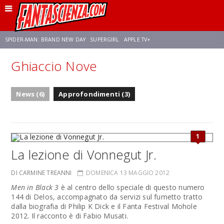
SPIDER-MAN: BRAND NEW DAY
SUPERGIRL
APPLE TV+
Ghiaccio Nove
FRANCO RICCIARDIELLO
ZENDAYA
STAR TREK
AVENGERS: DOOMSDAY
News (6)
Approfondimenti (3)
NETFLIX
SADIE SINK
CELIA ROSE GOODING
1
La lezione di Vonnegut Jr.
DI CARMINE TREANNI
DOMENICA 13 MAGGIO 2012
Men in Black 3
è al centro dello speciale di questo numero
144 di Delos, accompagnato da servizi sul fumetto tratto
dalla biografia di Philip K Dick e il Fanta Festival Mohole
2012. Il racconto è di Fabio Musati.